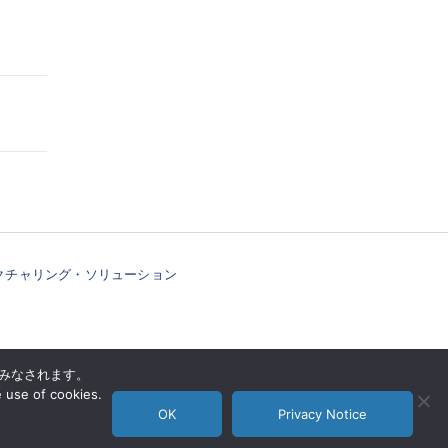
ファクチャリング・ソリューション
とみなされます。
ス
企業情報
お問い合わせ
プライバシー通知
e use of cookies.
OK
Privacy Notice