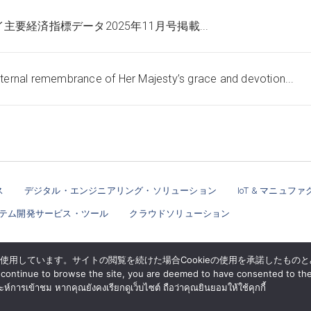
主要経済指標データ2025年11月号掲載...
eternal remembrance of Her Majesty’s grace and devotion...
ス
デジタル・エンジニアリング・ソリューション
IoT & マニュ
テム開発サービス・ツール
クラウドソリューション
eを使用しています。サイトの閲覧を続けた場合Cookieの使用を承諾したもの
ニュー
ou continue to browse the site, you are deemed to have consented to th
ราะห์การเข้าชม หากคุณยังคงเรียกดูเว็บไซต์ ถือว่าคุณยินยอมให้ใช้คุกกี้
© BY MATERIAL AUTOMATION ( THAILAND ) Co., Ltd.