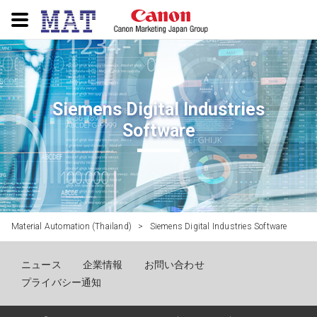
Siemens Digital Industries
Software
Material Automation (Thailand)
>
Siemens Digital Industries Software
ニュース
企業情報
お問い合わせ
プライバシー通知