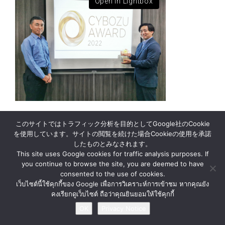
Open in Lightbox
このサイトではトラフィック分析を目的としてGoogle社のCookie
を使用しています。サイトの閲覧を続けた場合Cookieの使用を承諾
ニュース
企業情報
お問い合わせ
したものとみなされます。
プライバシー通知
This site uses Google cookies for traffic analysis purposes. If
you continue to browse the site, you are deemed to have
consented to the use of cookies.
© BY MATERIAL AUTOMATION ( THAILAND ) Co., Ltd.
เว็บไซต์นี้ใช้คุกกี้ของ Google เพื่อการวิเคราะห์การเข้าชม หากคุณยัง
คงเรียกดูเว็บไซต์ ถือว่าคุณยินยอมให้ใช้คุกกี้
OK
Privacy Notice