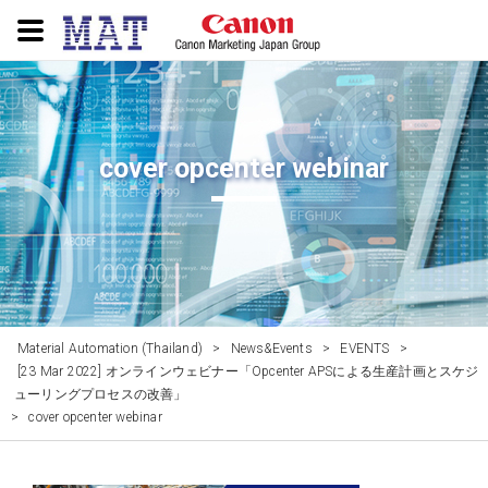
cover opcenter webinar
Material Automation (Thailand)
>
News&Events
>
EVENTS
>
[23 Mar 2022] オンラインウェビナー「Opcenter APSによる生産計画とスケジ
ューリングプロセスの改善」
>
cover opcenter webinar