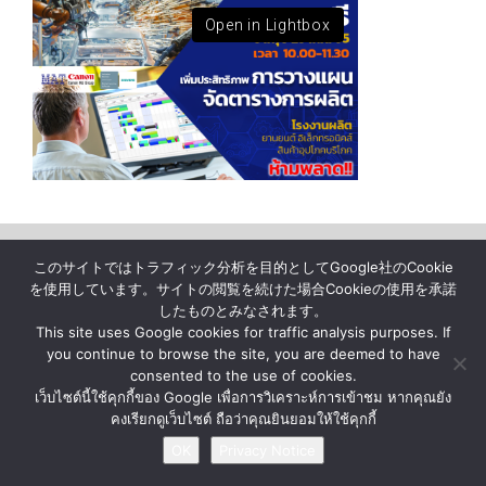
Open in Lightbox
ニュース
企業情報
お問い合わせ
このサイトではトラフィック分析を目的としてGoogle社のCookie
プライバシー通知
を使用しています。サイトの閲覧を続けた場合Cookieの使用を承諾
したものとみなされます。
This site uses Google cookies for traffic analysis purposes. If
© BY MATERIAL AUTOMATION ( THAILAND ) Co., Ltd.
you continue to browse the site, you are deemed to have
consented to the use of cookies.
เว็บไซต์นี้ใช้คุกกี้ของ Google เพื่อการวิเคราะห์การเข้าชม หากคุณยัง
คงเรียกดูเว็บไซต์ ถือว่าคุณยินยอมให้ใช้คุกกี้
OK
Privacy Notice