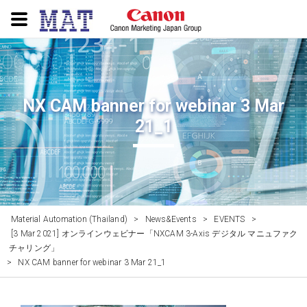
NX CAM banner for webinar 3 Mar
21_1
Material Automation (Thailand)
>
News&Events
>
EVENTS
>
[3 Mar 2021] オンラインウェビナー「NXCAM 3-Axis デジタル マニュファク
チャリング」
>
NX CAM banner for webinar 3 Mar 21_1