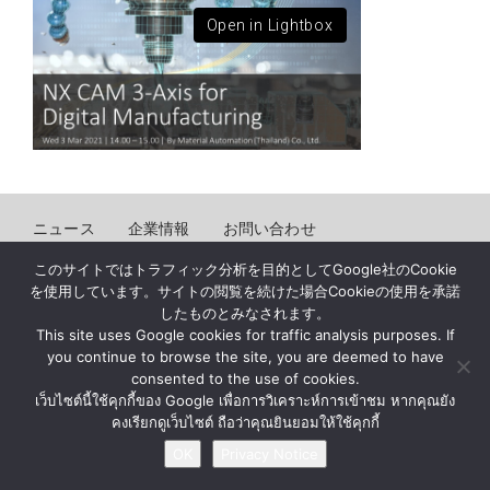
Open in Lightbox
ニュース
企業情報
お問い合わせ
プライバシー通知
このサイトではトラフィック分析を目的としてGoogle社のCookie
を使用しています。サイトの閲覧を続けた場合Cookieの使用を承諾
したものとみなされます。
© BY MATERIAL AUTOMATION ( THAILAND ) Co., Ltd.
This site uses Google cookies for traffic analysis purposes. If
you continue to browse the site, you are deemed to have
consented to the use of cookies.
เว็บไซต์นี้ใช้คุกกี้ของ Google เพื่อการวิเคราะห์การเข้าชม หากคุณยัง
คงเรียกดูเว็บไซต์ ถือว่าคุณยินยอมให้ใช้คุกกี้
OK
Privacy Notice