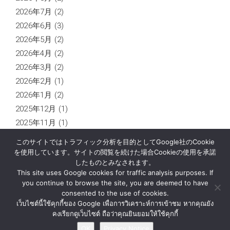
2026年7月
(2)
2026年6月
(3)
2026年5月
(2)
2026年4月
(2)
2026年3月
(2)
2026年2月
(1)
2026年1月
(2)
2025年12月
(1)
2025年11月
(1)
2025年10月
(2)
このサイトではトラフィック分析を目的としてGoogle社のCookie
2025年9月
(1)
を使用しています。サイトの閲覧を続けた場合Cookieの使用を承諾
したものとみなされます。
This site uses Google cookies for traffic analysis purposes. If
you continue to browse the site, you are deemed to have
consented to the use of cookies.
ニュース
企業情報
お問い合わせ
เว็บไซต์นี้ใช้คุกกี้ของ Google เพื่อการวิเคราะห์การเข้าชม หากคุณยัง
プライバシー通知
คงเรียกดูเว็บไซต์ ถือว่าคุณยินยอมให้ใช้คุกกี้
OK
Privacy Notice