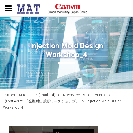
Injection Mold Design
Workshop_4
Material Automation (Thailand)
>
News&Events
>
EVENTS
>
(Post event) 「金型射出成形ワークショップ」
>
Injection Mold Design
Workshop_4