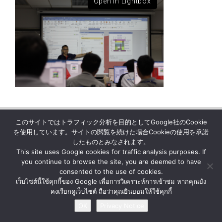
Open in Lightbox
このサイトではトラフィック分析を目的としてGoogle社のCookie
ニュース
企業情報
お問い合わせ
を使用しています。サイトの閲覧を続けた場合Cookieの使用を承諾
プライバシー通知
したものとみなされます。
This site uses Google cookies for traffic analysis purposes. If
you continue to browse the site, you are deemed to have
© BY MATERIAL AUTOMATION ( THAILAND ) Co., Ltd.
consented to the use of cookies.
เว็บไซต์นี้ใช้คุกกี้ของ Google เพื่อการวิเคราะห์การเข้าชม หากคุณยัง
คงเรียกดูเว็บไซต์ ถือว่าคุณยินยอมให้ใช้คุกกี้
OK
Privacy Notice