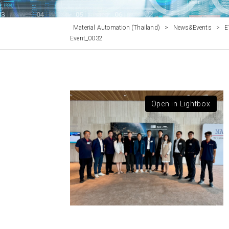
Material Automation (Thailand)
>
News&Events
>
E
Event_0032
Open in Lightbox