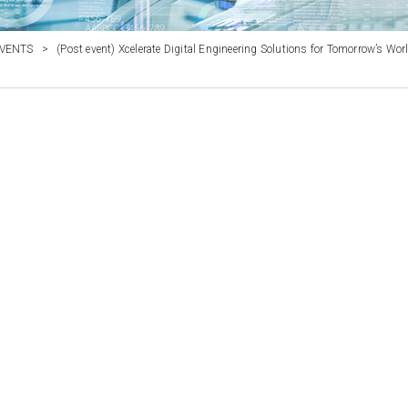
VENTS
>
(Post event) Xcelerate Digital Engineering Solutions for Tomorrow’s Wo