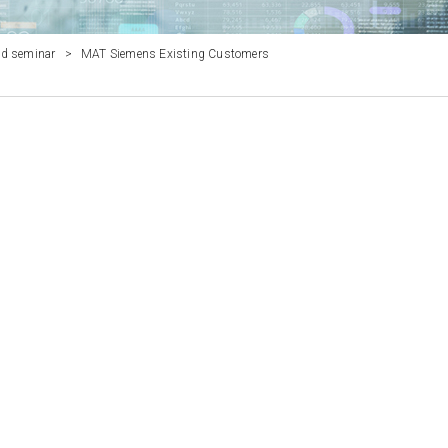
rld seminar
>
MAT Siemens Existing Customers