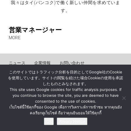
我々はタイ(バンコク)で働く新しい仲間を求めていま
す。
営業マネージャー
MORE
ニュース
企業情報
お問い合わせ
プライバシー通知
このサイトではトラフィック分析を目的としてGoogle社のCookie
を使用しています。サイトの閲覧を続けた場合Cookieの使用を承諾
したものとみなされます。
© BY MATERIAL AUTOMATION ( THAILAND ) Co., Ltd.
This site uses Google cookies for traffic analysis purposes. If
you continue to browse the site, you are deemed to have
consented to the use of cookies.
เว็บไซต์นี้ใช้คุกกี้ของ Google เพื่อการวิเคราะห์การเข้าชม หากคุณยัง
คงเรียกดูเว็บไซต์ ถือว่าคุณยินยอมให้ใช้คุกกี้
OK
Privacy Notice