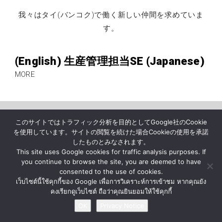
我々はタイ(バンコク)で働く新しい仲間を求めていま
す。
(English) 生産管理担当SE (Japanese)
MORE
ニュース
企業情報
お問い合わせ
このサイトではトラフィック分析を目的としてGoogle社のCookie
プライバシー通知
を使用しています。サイトの閲覧を続けた場合Cookieの使用を承諾
したものとみなされます。
This site uses Google cookies for traffic analysis purposes. If
© BY MATERIAL AUTOMATION ( THAILAND ) Co., Ltd.
you continue to browse the site, you are deemed to have
consented to the use of cookies.
เว็บไซต์นี้ใช้คุกกี้ของ Google เพื่อการวิเคราะห์การเข้าชม หากคุณยัง
คงเรียกดูเว็บไซต์ ถือว่าคุณยินยอมให้ใช้คุกกี้
OK
Privacy Notice