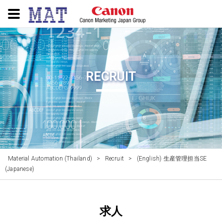
RECRUIT
Material Automation (Thailand)
>
Recruit
>
(English) 生産管理担当SE
(Japanese)
求人