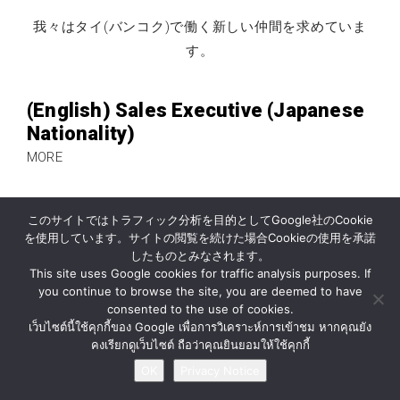
我々はタイ(バンコク)で働く新しい仲間を求めていま
す。
(English) Sales Executive (Japanese
Nationality)
MORE
このサイトではトラフィック分析を目的としてGoogle社のCookie
ニュース
企業情報
お問い合わせ
を使用しています。サイトの閲覧を続けた場合Cookieの使用を承諾
したものとみなされます。
プライバシー通知
This site uses Google cookies for traffic analysis purposes. If
you continue to browse the site, you are deemed to have
© BY MATERIAL AUTOMATION ( THAILAND ) Co., Ltd.
consented to the use of cookies.
เว็บไซต์นี้ใช้คุกกี้ของ Google เพื่อการวิเคราะห์การเข้าชม หากคุณยัง
คงเรียกดูเว็บไซต์ ถือว่าคุณยินยอมให้ใช้คุกกี้
OK
Privacy Notice