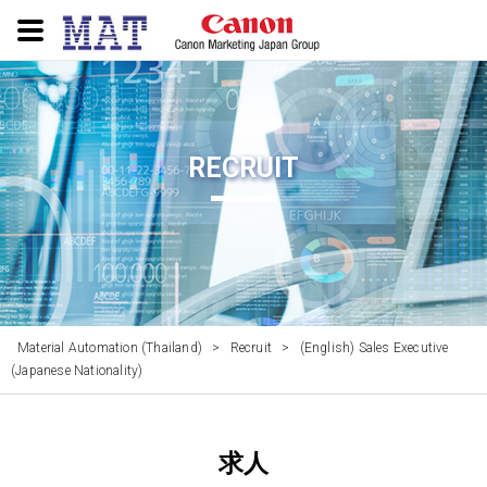
RECRUIT
Material Automation (Thailand)
>
Recruit
>
(English) Sales Executive
(Japanese Nationality)
求人