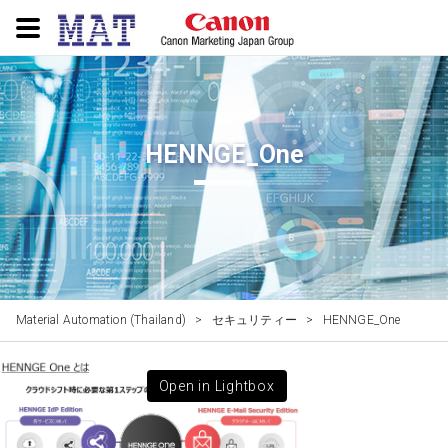
HENNGE_One
Material Automation (Thailand)
>
セキュリティー
>
HENNGE_One
Open in Lightbox