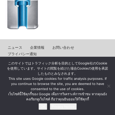
ニュース
企業情報
お問い合わせ
プライバシー通知
このサイトではトラフィック分析を目的としてGoogle社のCookie
© BY MATERIAL AUTOMATION ( THAILAND ) Co., Ltd.
を使用しています。サイトの閲覧を続けた場合Cookieの使用を承諾
したものとみなされます。
This site uses Google cookies for traffic analysis purposes. If
you continue to browse the site, you are deemed to have
consented to the use of cookies.
เว็บไซต์นี้ใช้คุกกี้ของ Google เพื่อการวิเคราะห์การเข้าชม หากคุณยัง
คงเรียกดูเว็บไซต์ ถือว่าคุณยินยอมให้ใช้คุกกี้
OK
Privacy Notice