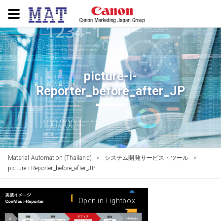
picture-i-
Reporter_before_after_JP
Material Automation (Thailand)
>
システム開発サービス・ツール
>
picture-i-Reporter_before_after_JP
Open in Lightbox