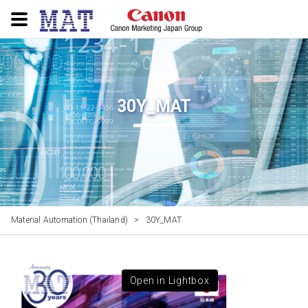
30Y_MAT
Material Automation (Thailand)
>
30Y_MAT
Open in Lightbox