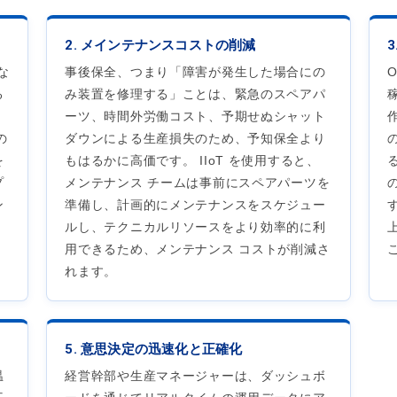
2. メインテナンスコストの削減
な
事後保全、つまり「障害が発生した場合にの
る
み装置を修理する」ことは、緊急のスペアパ
。
ーツ、時間外労働コスト、予期せぬシャット
の
ダウンによる生産損失のため、予知保全より
を
もはるかに高価です。 IIoT を使用すると、
プ
メンテナンス チームは事前にスペアパーツを
ン
準備し、計画的にメンテナンスをスケジュー
ルし、テクニカルリソースをより効率的に利
用できるため、メンテナンス コストが削減さ
れます。
5. 意思決定の迅速化と正確化
温
経営幹部や生産マネージャーは、ダッシュボ