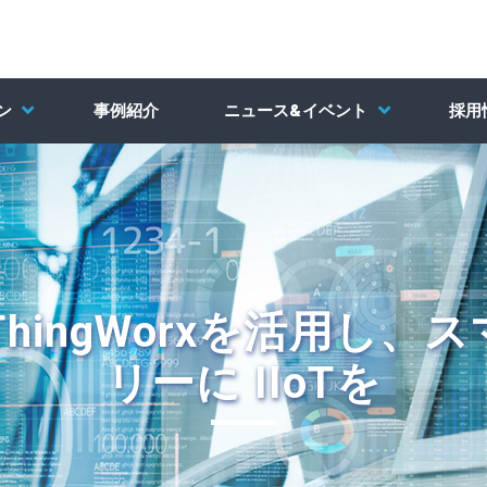
ン
事例紹介
ニュース&イベント
採用
ThingWorxを活用し、
リーに IIoTを