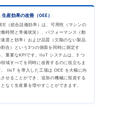
3. 生産効果の改善（OEE）
OEE（総合設備効率）は、可用性（マシンの
稼働時間と準備状況）、パフォーマンス（動
作速度と効率）および品質（欠陥のない製品
の割合）という3つの側面を同時に測定す
る、重要なKPIです。IIoT システムは、3 つ
の領域すべてを同時に改善するのに役立ちま
す。 IIoT を導入した工場は OEE を大幅に向
上させることができ、追加の機械に投資する
ことなく生産量を増やすことができます。