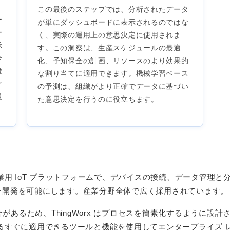
この最後のステップでは、分析されたデータ
ー
が単にダッシュボードに表示されるのではな
ー
く、実際の運用上の意思決定に使用されま
示
す。この洞察は、生産スケジュールの最適
全
化、予知保全の計画、リソースのより効果的
ま
な割り当てに適用できます。機械学習ベース
ぐ
の予測は、組織がより正確でデータに基づい
現
た意思決定を行うのに役立ちます。
た産業用 IoT プラットフォームで、デバイスの接続、データ管理と
ン開発を可能にします。産業分野全体で広く採用されています。
場合があるため、ThingWorx はプロセスを簡素化するように
るすぐに適用できるツールと機能を使用してエンタープライズ 