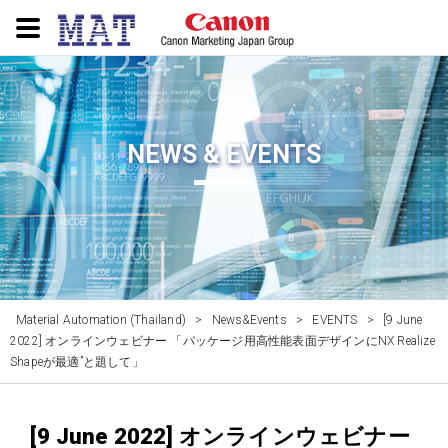
NEWS & EVENTS
Material Automation (Thailand)
>
News&Events
>
EVENTS
>
[9 June
2022] オンラインウェビナー 「パッケージ用高性能表面デザインにNX Realize
Shapeが最適”と題して」
[9 June 2022] オンラインウェビナー