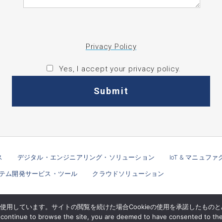
Privacy Policy
Yes, I accept your privacy policy.
ス
デジタル・エンジニアリング・ソリューション
IoT & マニュ
テム開発サービス・ツール
クラウドソリューション
eを使用しています。サイトの閲覧を続けた場合Cookieの使用を承諾したもの
ニュー
ou continue to browse the site, you are deemed to have consented to th