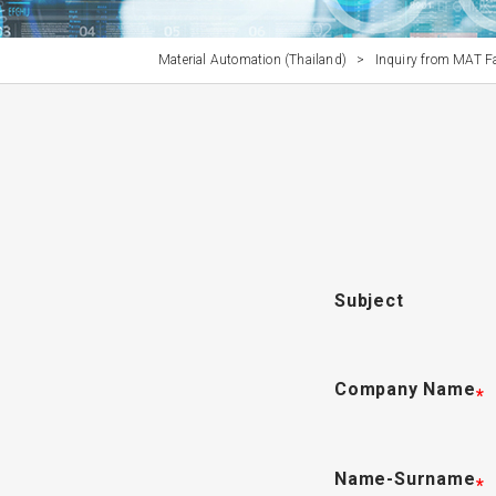
Material Automation (Thailand)
>
Inquiry from MAT F
Subject
Company Name
*
Name-Surname
*