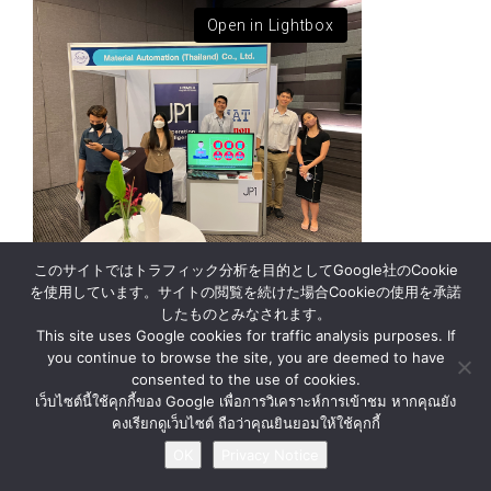
Open in Lightbox
このサイトではトラフィック分析を目的としてGoogle社のCookie
を使用しています。サイトの閲覧を続けた場合Cookieの使用を承諾
したものとみなされます。
ニュース
企業情報
お問い合わせ
This site uses Google cookies for traffic analysis purposes. If
プライバシー通知
you continue to browse the site, you are deemed to have
consented to the use of cookies.
เว็บไซต์นี้ใช้คุกกี้ของ Google เพื่อการวิเคราะห์การเข้าชม หากคุณยัง
© BY MATERIAL AUTOMATION ( THAILAND ) Co., Ltd.
คงเรียกดูเว็บไซต์ ถือว่าคุณยินยอมให้ใช้คุกกี้
OK
Privacy Notice