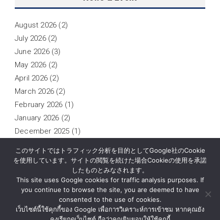
August 2026
(2)
July 2026
(2)
June 2026
(3)
May 2026
(2)
April 2026
(2)
March 2026
(2)
February 2026
(1)
January 2026
(2)
December 2025
(1)
November 2025
(1)
このサイトではトラフィック分析を目的としてGoogle社のCookie
October 2025
(2)
を使用しています。サイトの閲覧を続けた場合Cookieの使用を承諾
したものとみなされます。
September 2025
(1)
This site uses Google cookies for traffic analysis purposes. If
you continue to browse the site, you are deemed to have
consented to the use of cookies.
เว็บไซต์นี้ใช้คุกกี้ของ Google เพื่อการวิเคราะห์การเข้าชม หากคุณยัง
News
About Us
Contact Us
Privacy Notice
คงเรียกดูเว็บไซต์ ถือว่าคุณยินยอมให้ใช้คุกกี้