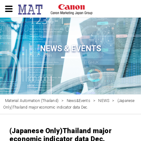
NEWS & EVENTS
Material Automation (Thailand)
>
News&Events
>
NEWS
>
(Japanese
Only)Thailand major economic indicator data Dec.
(Japanese Only)Thailand major
economic indicator data Dec.