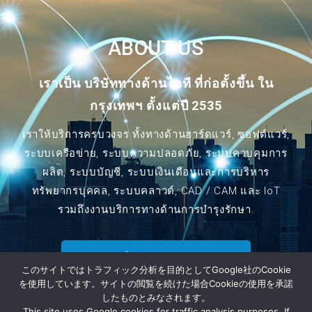
ABOUT US
เราเป็น บริษัททางด้านไอที ที่ก่อตั้งขึ้น ใน
กรุงเทพฯ ตั้งแต่ปี 2535
เราให้บริการครบวงจร ทั้งทางด้านฮาร์ดแวร์, ซอฟต์แวร์,
ระบบเครือข่าย, ระบบความปลอดภัย, ระบบควบคุมการ
ผลิต, ระบบบัญชี, ระบบเงินเดือนและการบริหาร
ทรัพยากรบุคคล, ระบบคลาวด์, CAD / CAM และ IoT
รวมถึงงานบริการทางด้านการบำรุงรักษา.
เกี่ยวกับ MAT
このサイトではトラフィック分析を目的としてGoogle社のCookie
を使用しています。サイトの閲覧を続けた場合Cookieの使用を承諾
したものとみなされます。
This site uses Google cookies for traffic analysis purposes. If