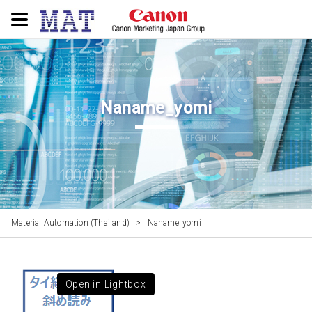
Naname_yomi
Material Automation (Thailand)
>
Naname_yomi
Open in Lightbox