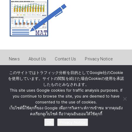
News
About Us
Contact Us
Privacy Notice
このサイトではトラフィック分析を目的としてGoogle社のCookie
© BY MATERIAL AUTOMATION ( THAILAND ) Co., Ltd.
を使用しています。サイトの閲覧を続けた場合Cookieの使用を承諾
したものとみなされます。
This site uses Google cookies for traffic analysis purposes. If
you continue to browse the site, you are deemed to have
consented to the use of cookies.
เว็บไซต์นี้ใช้คุกกี้ของ Google เพื่อการวิเคราะห์การเข้าชม หากคุณยัง
คงเรียกดูเว็บไซต์ ถือว่าคุณยินยอมให้ใช้คุกกี้
OK
Privacy Notice