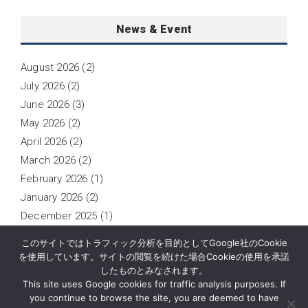
News & Event
August 2026
(2)
July 2026
(2)
June 2026
(3)
May 2026
(2)
April 2026
(2)
March 2026
(2)
February 2026
(1)
January 2026
(2)
December 2025
(1)
November 2025
(1)
このサイトではトラフィック分析を目的としてGoogle社のCookie
October 2025
(2)
を使用しています。サイトの閲覧を続けた場合Cookieの使用を承諾
したものとみなされます。
September 2025
(1)
This site uses Google cookies for traffic analysis purposes. If
you continue to browse the site, you are deemed to have