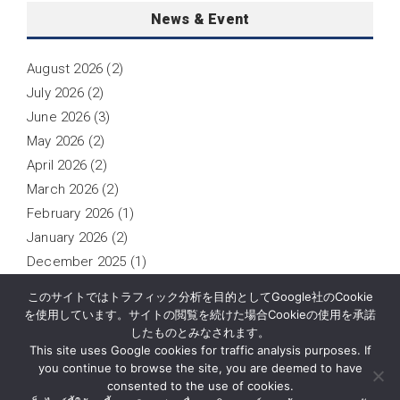
News & Event
August 2026
(2)
July 2026
(2)
June 2026
(3)
May 2026
(2)
April 2026
(2)
March 2026
(2)
February 2026
(1)
January 2026
(2)
December 2025
(1)
November 2025
(1)
このサイトではトラフィック分析を目的としてGoogle社のCookie
October 2025
(2)
を使用しています。サイトの閲覧を続けた場合Cookieの使用を承諾
したものとみなされます。
September 2025
(1)
This site uses Google cookies for traffic analysis purposes. If
you continue to browse the site, you are deemed to have
consented to the use of cookies.