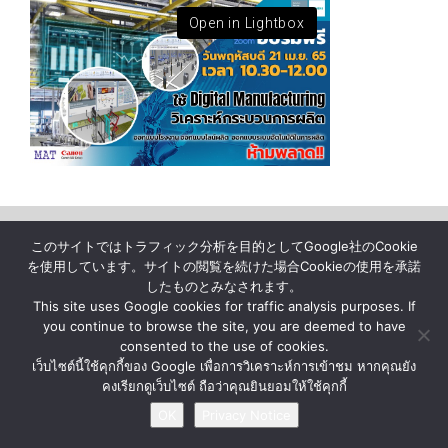
Open in Lightbox
News
About Us
Contact Us
Privacy Notice
このサイトではトラフィック分析を目的としてGoogle社のCookie
を使用しています。サイトの閲覧を続けた場合Cookieの使用を承諾
したものとみなされます。
© BY MATERIAL AUTOMATION ( THAILAND ) Co., Ltd.
This site uses Google cookies for traffic analysis purposes. If
you continue to browse the site, you are deemed to have
consented to the use of cookies.
เว็บไซต์นี้ใช้คุกกี้ของ Google เพื่อการวิเคราะห์การเข้าชม หากคุณยัง
คงเรียกดูเว็บไซต์ ถือว่าคุณยินยอมให้ใช้คุกกี้
OK
Privacy Notice