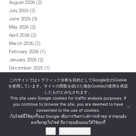
August 2026
(2)
July 2026
(2)
June 2026
(3)
May 2026
(2)
April 2026
(2)
March 2026
(2)
February 2026
(1)
January 2026
(2)
December 2025
(1)
November 2025
(1)
このサイトではトラフィック分析を目的としてGoogle社のCookie
October 2025
(2)
を使用しています。サイトの閲覧を続けた場合Cookieの使用を承諾
したものとみなされます。
September 2025
(1)
This site uses Google cookies for traffic analysis purposes. If
you continue to browse the site, you are deemed to have
consented to the use of cookies.
เว็บไซต์นี้ใช้คุกกี้ของ Google เพื่อการวิเคราะห์การเข้าชม หากคุณยัง
News
About Us
Contact Us
Privacy Notice
คงเรียกดูเว็บไซต์ ถือว่าคุณยินยอมให้ใช้คุกกี้
OK
Privacy Notice
© BY MATERIAL AUTOMATION ( THAILAND ) Co., Ltd.