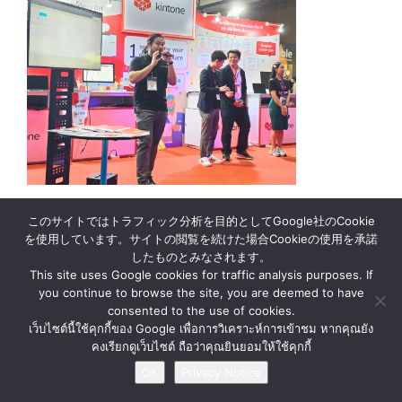
このサイトではトラフィック分析を目的としてGoogle社のCookie
を使用しています。サイトの閲覧を続けた場合Cookieの使用を承諾
News
About Us
Contact Us
Privacy Notice
したものとみなされます。
This site uses Google cookies for traffic analysis purposes. If
you continue to browse the site, you are deemed to have
© BY MATERIAL AUTOMATION ( THAILAND ) Co., Ltd.
consented to the use of cookies.
เว็บไซต์นี้ใช้คุกกี้ของ Google เพื่อการวิเคราะห์การเข้าชม หากคุณยัง
คงเรียกดูเว็บไซต์ ถือว่าคุณยินยอมให้ใช้คุกกี้
OK
Privacy Notice