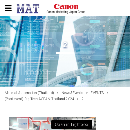
2
Material Automation (Thailand)
>
News&Events
>
EVENTS
>
(Post event) DigiTech ASEAN Thailand 2024
>
2
Open in Lightbox