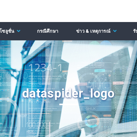
ซลูชั่น
กรณีศึกษา
ข่าว & เหตุการณ์
ร
dataspider_logo