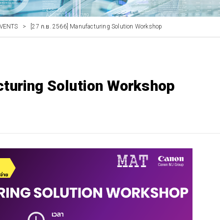
VENTS
>
[27 ก.ย. 2566] Manufacturing Solution Workshop
cturing Solution Workshop