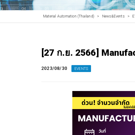
Material Automation (Thailand)
>
News&Events
>
E
[27 ก.ย. 2566] Manufa
2023/08/30
EVENTS