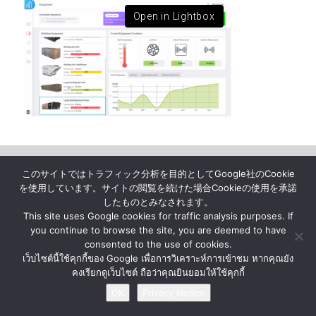
Open in Lightbox
News
About Us
Contact Us
Privacy Notice
このサイトではトラフィック分析を目的としてGoogle社のCookie
を使用しています。サイトの閲覧を続けた場合Cookieの使用を承諾
したものとみなされます。
© BY MATERIAL AUTOMATION ( THAILAND ) Co., Ltd.
This site uses Google cookies for traffic analysis purposes. If
you continue to browse the site, you are deemed to have
consented to the use of cookies.
เว็บไซต์นี้ใช้คุกกี้ของ Google เพื่อการวิเคราะห์การเข้าชม หากคุณยัง
คงเรียกดูเว็บไซต์ ถือว่าคุณยินยอมให้ใช้คุกกี้
OK
Privacy Notice