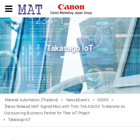
Takasago IoT
Material Automation (Thailand)
>
News&Events
>
NEWS
>
[News Release] MAT Signed MoU with THAI TAKASAGO To Become An
Outsourcing Business Partner for Their IoT Project
>
Takasago IoT